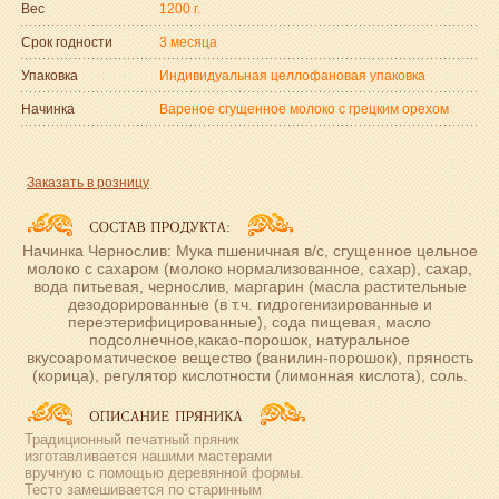
Вес
1200 г.
Срок годности
3 месяца
Упаковка
Индивидуальная целлофановая упаковка
Начинка
Вареное сгущенное молоко с грецким орехом
Заказать в розницу
Начинка Чернослив: Мука пшеничная в/с, сгущенное цельное
молоко с сахаром (молоко нормализованное, сахар), сахар,
вода питьевая, чернослив, маргарин (масла растительные
дезодорированные (в т.ч. гидрогенизированные и
переэтерифицированные), сода пищевая, масло
подсолнечное,какао-порошок, натуральное
вкусоароматическое вещество (ванилин-порошок), пряность
(корица), регулятор кислотности (лимонная кислота), соль.
Традиционный печатный пряник
изготавливается нашими мастерами
вручную с помощью деревянной формы.
Тесто замешивается по старинным