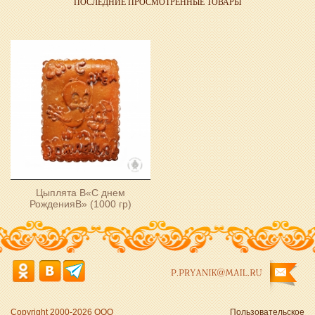
ПОСЛЕДНИЕ ПРОСМОТРЕННЫЕ ТОВАРЫ
Цыплята В«С днем
РожденияВ» (1000 гр)
P.PRYANIK@MAIL.RU
Copyright 2000-2026 ООО
Пользовательское