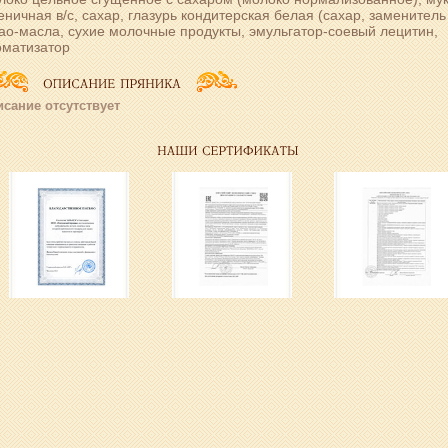
ничная в/с, сахар, глазурь кондитерская белая (сахар, заменитель
ао-масла, сухие молочные продукты, эмульгатор-соевый лецитин,
оматизатор
сание отсутствует