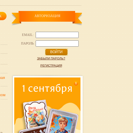
EMAIL:
ПАРОЛЬ:
ВОЙТИ
ЗАБЫЛИ ПАРОЛЬ?
РЕГИСТРАЦИЯ
ная
1
хом
ка