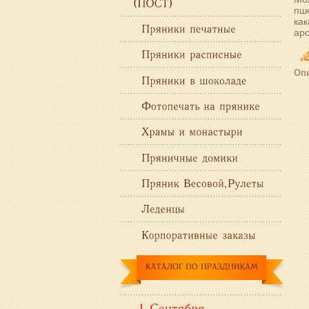
пше
как
ар
Опи