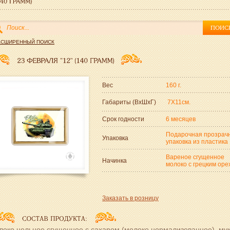
АСШИРЕННЫЙ ПОИСК
Вес
160 г.
Габариты (ВxШxГ)
7Х11см.
Срок годности
6 месяцев
Подарочная прозрач
Упаковка
упаковка из пластика
Вареное сгущенное
Начинка
молоко с грецким оре
Заказать в розницу
локо цельное сгущенное с сахаром (молоко нормализованное), му