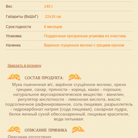
Вес
140 г.
Габариты (ВxШxГ)
22x16 см.
Срок годности
6 месяцев
Упаковка
Подарочная прозрачная упаковка из пластика
Начинка
Вареное сгущенное молоко с грецким орехом
Заказать в розницу
Мука пшеничная в/с, варёное сгущённое молоко, орехи
грецкие, сахар, пряности - корица, какао - порошок,
натуральное вкусоароматическое вещество - ванилин,
регулятор кислотности - лимонная кислота, масло
подсолнечное рафинированное, соль пищевая, разрыхлитель
- гидрокарбонат натрия (сода пищевая), сахарная пудра,
белок яичный сухой обессахаренный, пищевые красители,
вода питьевая.
Описание отсутствует