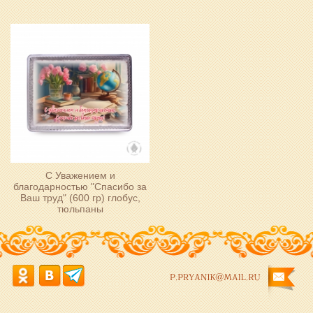
С Уважением и
благодарностью "Спасибо за
Ваш труд" (600 гр) глобус,
тюльпаны
P.PRYANIK@MAIL.RU