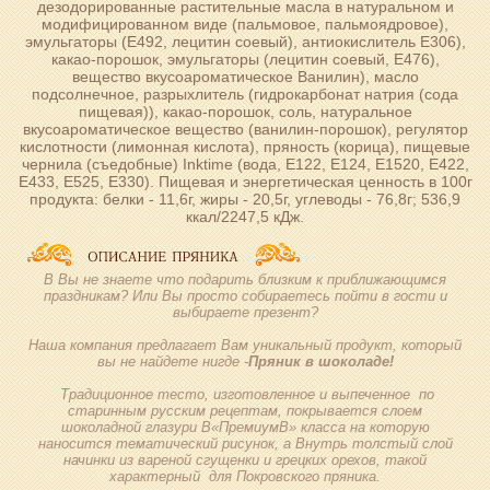
дезодорированные растительные масла в натуральном и
модифицированном виде (пальмовое, пальмоядровое),
эмульгаторы (Е492, лецитин соевый), антиокислитель Е306),
какао-порошок, эмульгаторы (лецитин соевый, Е476),
вещество вкусоароматическое Ванилин), масло
подсолнечное, разрыхлитель (гидрокарбонат натрия (сода
пищевая)), какао-порошок, соль, натуральное
вкусоароматическое вещество (ванилин-порошок), регулятор
кислотности (лимонная кислота), пряность (корица), пищевые
чернила (съедобные) Inktime (вода, Е122, Е124, Е1520, Е422,
Е433, Е525, Е330). Пищевая и энергетическая ценность в 100г
продукта: белки - 11,6г, жиры - 20,5г, углеводы - 76,8г; 536,9
ккал/2247,5 кДж.
В Вы не знаете что подарить близким к приближающимся
праздникам? Или Вы просто собираетесь пойти в гости и
выбираете презент?
Наша компания предлагает Вам уникальный продукт, который
вы не найдете нигде -
Пряник в шоколаде!
Традиционное тесто, изготовленное и выпеченное по
старинным русским рецептам, покрывается слоем
шоколадной глазури В«ПремиумВ» класса на которую
наносится тематический рисунок, а Внутрь толстый слой
начинки из вареной сгущенки и грецких орехов, такой
характерный для Покровского пряника.