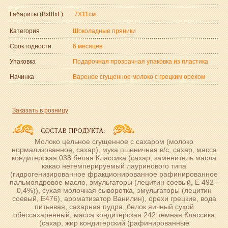
Габариты (ВxШxГ)
7Х11см.
Категория
Шоколадные пряники
Срок годности
6 месяцев
Упаковка
Подарочная прозрачная упаковка из пластика
Начинка
Вареное сгущенное молоко с грецким орехом
Заказать в розницу
Молоко цельное сгущенное с сахаром (молоко
нормализованное, сахар), мука пшеничная в/с, сахар, масса
кондитерская 038 белая Классика (сахар, заменитель масла
какао нетемперируемый лауринового типа
(гидрогенизированное фракционированное рафинированное
пальмоядровое масло, эмульгаторы (лецитин соевый, Е 492 -
0,4%)), сухая молочная сыворотка, эмульгаторы (лецитин
соевый, Е476), ароматизатор Ванилин), орехи грецкие, вода
питьевая, сахарная пудра, белок яичный сухой
обессахаренный, масса кондитерская 242 темная Классика
(сахар, жир кондитерский (рафинированные