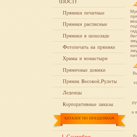
Мук
пря
вещ
по
гид
бел
эму
кон
эму
пит
В
Н
ру
а 
В