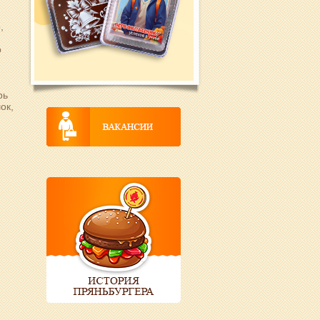
,
о
рь
ок,
,