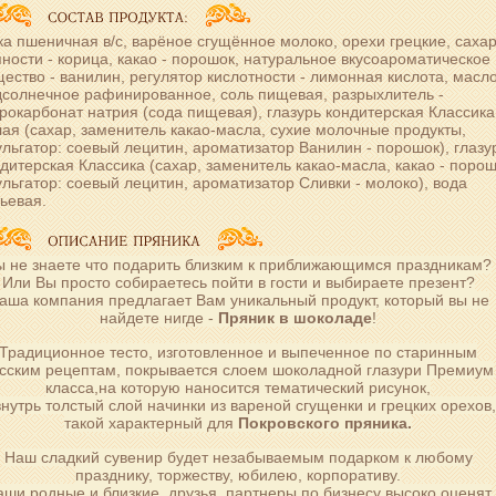
а пшеничная в/с, варёное сгущённое молоко, орехи грецкие, сахар
ности - корица, какао - порошок, натуральное вкусоароматическое
ество - ванилин, регулятор кислотности - лимонная кислота, масл
дсолнечное рафинированное, соль пищевая, разрыхлитель -
рокарбонат натрия (сода пищевая), глазурь кондитерская Классика
ая (сахар, заменитель какао-масла, сухие молочные продукты,
льгатор: соевый лецитин, ароматизатор Ванилин - порошок), глазу
дитерская Классика (сахар, заменитель какао-масла, какао - порош
льгатор: соевый лецитин, ароматизатор Сливки - молоко), вода
ьевая.
ы не знаете что подарить близким к приближающимся праздникам?
Или Вы просто собираетесь пойти в гости и выбираете презент?
аша компания предлагает Вам уникальный продукт, который вы не
найдете нигде -
Пряник в шоколаде
!
Традиционное тесто, изготовленное и выпеченное по старинным
сским рецептам, покрывается слоем шоколадной глазури Премиум
класса,на которую наносится тематический рисунок,
внутрь толстый слой начинки из вареной сгущенки и грецких орехов
такой характерный для
Покровского пряника.
Наш сладкий сувенир будет незабываемым подарком к любому
празднику, торжеству, юбилею, корпоративу.
аши родные и близкие, друзья, партнеры по бизнесу высоко оценят