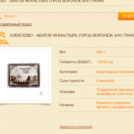
АСШИРЕННЫЙ ПОИСК
Вес
600 г.
Габариты (ВxШxГ)
22x16 см.
Категория
Шоколадные пряники
Срок годности
6 месяцев
Подарочная прозрач
Упаковка
упаковка из пластика
Вареное сгущенное
Начинка
молоко с грецким оре
Заказать в розницу