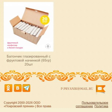
Батончик глазированный с
фруктовой начинкой (65гр)
20шт
P.PRYANIK@MAIL.RU
Copyright 2000-2026 ООО
Пользовательское
«Покровский пряник» | Все права
соглашение
Политика
защищены
конфиденциальности