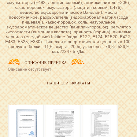
эмульгаторы (Е492, лецитин соевый), антиокислитель Е306),
какао-порошок, эмульгаторы (лецитин соевый, Е476),
вещество вкусоароматическое Ванилин), масло
подсолнечное, разрыхлитель (гидрокарбонат натрия (сода
пищевая)), какао-порошок, соль, натуральное
вкусоароматическое вещество (ванилин-порошок), регулятор
кислотности (лимонная кислота), пряность (корица), пищевые
чернила (съедобные) Inktime (вода, Е122, Е124, Е1520, Е422,
Е433, Е525, Е330). Пищевая и энергетическая ценность в 100г
продукта: белки - 11,6г, жиры - 20,5г, углеводы - 76,8г; 536,9
ккал/2247,5 кДж.
Описание отсутствует