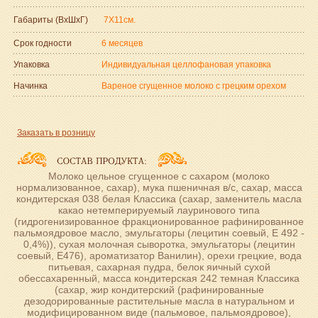
Габариты (ВxШxГ)
7Х11см.
Срок годности
6 месяцев
Упаковка
Индивидуальная целлофановая упаковка
Начинка
Вареное сгущенное молоко с грецким орехом
Заказать в розницу
Молоко цельное сгущенное с сахаром (молоко
нормализованное, сахар), мука пшеничная в/с, сахар, масса
кондитерская 038 белая Классика (сахар, заменитель масла
какао нетемперируемый лауринового типа
(гидрогенизированное фракционированное рафинированное
пальмоядровое масло, эмульгаторы (лецитин соевый, Е 492 -
0,4%)), сухая молочная сыворотка, эмульгаторы (лецитин
соевый, Е476), ароматизатор Ванилин), орехи грецкие, вода
питьевая, сахарная пудра, белок яичный сухой
обессахаренный, масса кондитерская 242 темная Классика
(сахар, жир кондитерский (рафинированные
дезодорированные растительные масла в натуральном и
модифицированном виде (пальмовое, пальмоядровое),