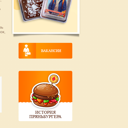
о
рь
ок,