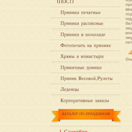
пря
вещ
по
гид
бел
эму
кон
эму
пит
Опи