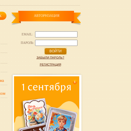
EMAIL:
ПАРОЛЬ:
ВОЙТИ
ЗАБЫЛИ ПАРОЛЬ?
РЕГИСТРАЦИЯ
вка
1
хом
,