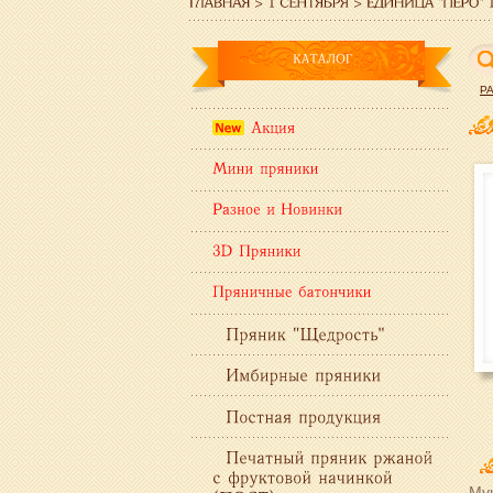
Р
Мук