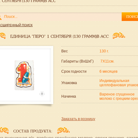
АСШИРЕННЫЙ ПОИСК
Вес
130 г.
Габариты (ВxШxГ)
7Х11см.
Срок годности
6 месяцев
Индивидуальная
Упаковка
целлофановая упако
Вареное сгущенное
Начинка
молоко с грецким оре
Заказать в розницу
а пшеничная в/с, варёное сгущённое молоко, орехи грецкие, сахар