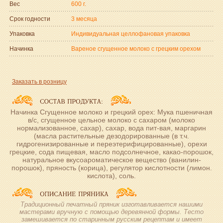
Вес
600 г.
Срок годности
3 месяца
Упаковка
Индивидуальная целлофановая упаковка
Начинка
Вареное сгущенное молоко с грецким орехом
Заказать в розницу
Начинка Сгущенное молоко и грецкий орех: Мука пшеничная
в/с, сгущенное цельное молоко с сахаром (молоко
нормализованное, сахар), сахар, вода пит-вая, маргарин
(масла растительные дезодорированные (в т.ч.
гидрогенизированные и переэтерифицированные), орехи
грецкие, сода пищевая, масло подсолнечное, какао-порошок,
натуральное вкусоароматическое вещество (ванилин-
порошок), пряность (корица), регулятор кислотности (лимон.
кислота), соль.
Традиционный печатный пряник изготавливается нашими
мастерами вручную с помощью деревянной формы. Тесто
замешивается по старинным русским рецептам и имеет