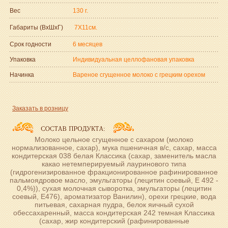
Вес
130 г.
Габариты (ВxШxГ)
7Х11см.
Срок годности
6 месяцев
Упаковка
Индивидуальная целлофановая упаковка
Начинка
Вареное сгущенное молоко с грецким орехом
Заказать в розницу
Молоко цельное сгущенное с сахаром (молоко
нормализованное, сахар), мука пшеничная в/с, сахар, масса
кондитерская 038 белая Классика (сахар, заменитель масла
какао нетемперируемый лауринового типа
(гидрогенизированное фракционированное рафинированное
пальмоядровое масло, эмульгаторы (лецитин соевый, Е 492 -
0,4%)), сухая молочная сыворотка, эмульгаторы (лецитин
соевый, Е476), ароматизатор Ванилин), орехи грецкие, вода
питьевая, сахарная пудра, белок яичный сухой
обессахаренный, масса кондитерская 242 темная Классика
(сахар, жир кондитерский (рафинированные