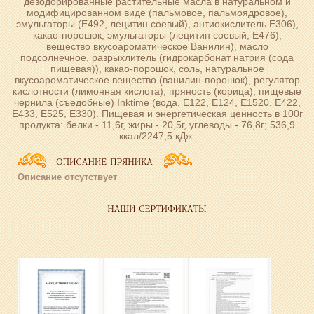
дезодорированные растительные масла в натуральном и
модифицированном виде (пальмовое, пальмоядровое),
эмульгаторы (Е492, лецитин соевый), антиокислитель Е306),
какао-порошок, эмульгаторы (лецитин соевый, Е476),
вещество вкусоароматическое Ванилин), масло
подсолнечное, разрыхлитель (гидрокарбонат натрия (сода
пищевая)), какао-порошок, соль, натуральное
вкусоароматическое вещество (ванилин-порошок), регулятор
кислотности (лимонная кислота), пряность (корица), пищевые
чернила (съедобные) Inktime (вода, Е122, Е124, Е1520, Е422,
Е433, Е525, Е330). Пищевая и энергетическая ценность в 100г
продукта: белки - 11,6г, жиры - 20,5г, углеводы - 76,8г; 536,9
ккал/2247,5 кДж.
Описание отсутствует