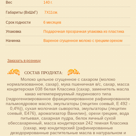
Вес
140 г.
Габариты (ВxШxГ)
7Х11см.
Срок годности
6 месяцев
Упаковка
Подарочная прозрачная упаковка из пластика
Начинка
Вареное сгущенное молоко с грецким орехом
Заказать в розницу
Молоко цельное сгущенное с сахаром (молоко
нормализованное, сахар), мука пшеничная в/с, сахар, масса
кондитерская 038 белая Классика (сахар, заменитель масла
какао нетемперируемый лауринового типа
(гидрогенизированное фракционированное рафинированное
пальмоядровое масло, эмульгаторы (лецитин соевый, Е 492 -
0,4%)), сухая молочная сыворотка, эмульгаторы (лецитин
соевый, Е476), ароматизатор Ванилин), орехи грецкие, вода
питьевая, сахарная пудра, белок яичный сухой
обессахаренный, масса кондитерская 242 темная Классика
(сахар, жир кондитерский (рафинированные
дезодорированные растительные масла в натуральном и