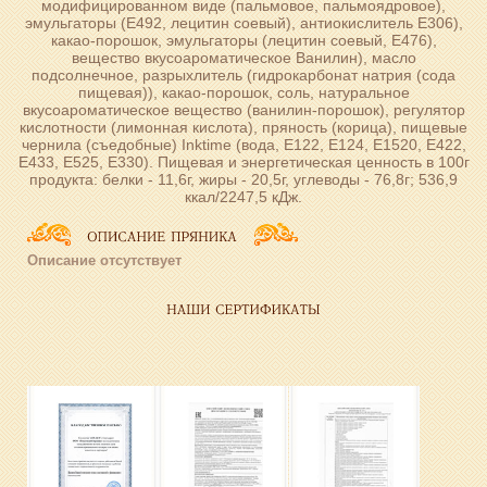
модифицированном виде (пальмовое, пальмоядровое),
эмульгаторы (Е492, лецитин соевый), антиокислитель Е306),
какао-порошок, эмульгаторы (лецитин соевый, Е476),
вещество вкусоароматическое Ванилин), масло
подсолнечное, разрыхлитель (гидрокарбонат натрия (сода
пищевая)), какао-порошок, соль, натуральное
вкусоароматическое вещество (ванилин-порошок), регулятор
кислотности (лимонная кислота), пряность (корица), пищевые
чернила (съедобные) Inktime (вода, Е122, Е124, Е1520, Е422,
Е433, Е525, Е330). Пищевая и энергетическая ценность в 100г
продукта: белки - 11,6г, жиры - 20,5г, углеводы - 76,8г; 536,9
ккал/2247,5 кДж.
Описание отсутствует