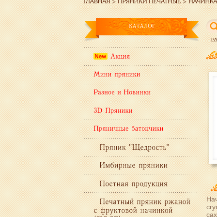
Р
Нач
сгу
сах