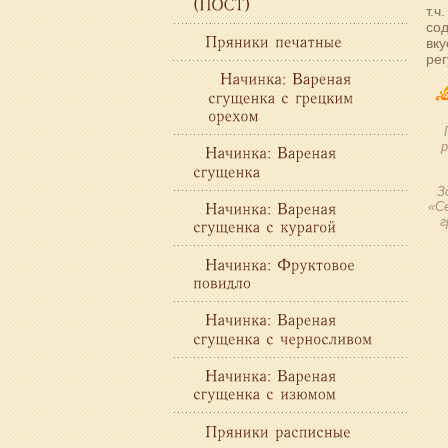
т.ч
сод
вку
рег
р
З
«Се
г