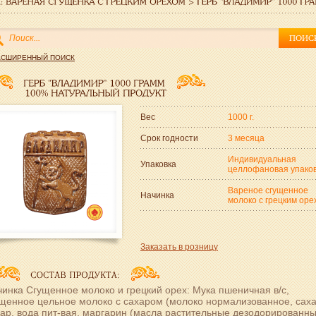
АСШИРЕННЫЙ ПОИСК
Вес
1000 г.
Срок годности
3 месяца
Индивидуальная
Упаковка
целлофановая упако
Вареное сгущенное
Начинка
молоко с грецким оре
Заказать в розницу
инка Сгущенное молоко и грецкий орех: Мука пшеничная в/с,
щенное цельное молоко с сахаром (молоко нормализованное, саха
ар, вода пит-вая, маргарин (масла растительные дезодорированны