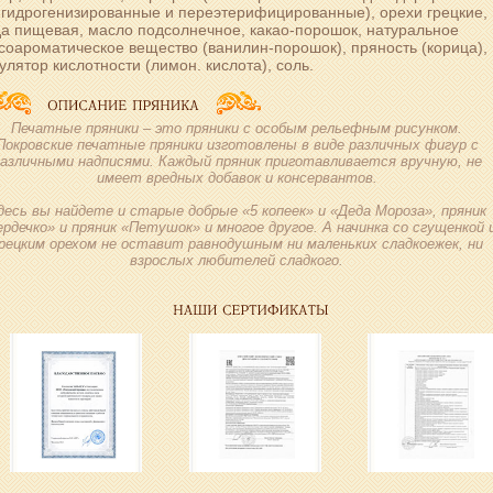
. гидрогенизированные и переэтерифицированные), орехи грецкие,
а пищевая, масло подсолнечное, какао-порошок, натуральное
соароматическое вещество (ванилин-порошок), пряность (корица),
улятор кислотности (лимон. кислота), соль.
Печатные пряники – это пряники с особым рельефным рисунком.
Покровские печатные пряники изготовлены в виде различных фигур с
азличными надписями. Каждый пряник приготавливается вручную, не
имеет вредных добавок и консервантов.
десь вы найдете и старые добрые «5 копеек» и «Деда Мороза», пряник
рдечко» и пряник «Петушок» и многое другое. А начинка со сгущенкой 
рецким орехом не оставит равнодушным ни маленьких сладкоежек, ни
взрослых любителей сладкого.