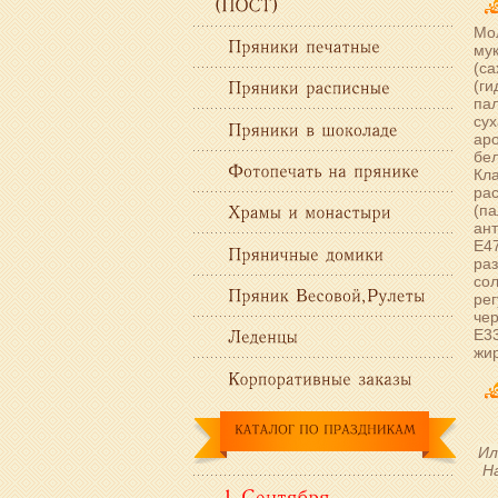
Мол
мук
(са
(г
пал
сух
аро
бел
Кл
ра
(па
ант
Е47
раз
сол
рег
чер
Е33
жир
Ил
Н