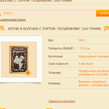
АСШИРЕННЫЙ ПОИСК
Вес
160 г.
Габариты (ВxШxГ)
7Х11см.
Категория
Шоколадные пряники
Срок годности
6 месяцев
Подарочная прозрач
Упаковка
упаковка из пластика
Вареное сгущенное
Начинка
молоко с грецким оре
Заказать в розницу