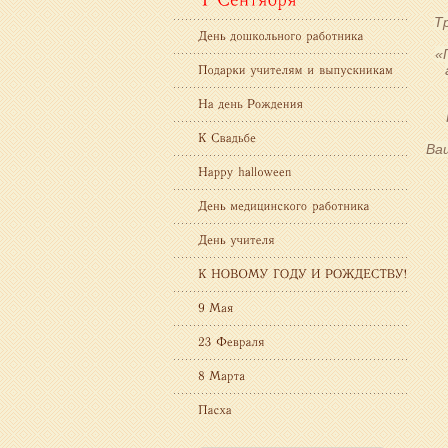
Т
«
Ва