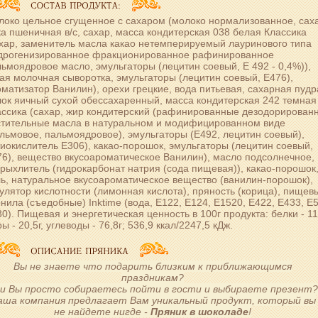
око цельное сгущенное с сахаром (молоко нормализованное, саха
а пшеничная в/с, сахар, масса кондитерская 038 белая Классика
хар, заменитель масла какао нетемперируемый лауринового типа
идрогенизированное фракционированное рафинированное
ьмоядровое масло, эмульгаторы (лецитин соевый, Е 492 - 0,4%)),
ая молочная сыворотка, эмульгаторы (лецитин соевый, Е476),
матизатор Ванилин), орехи грецкие, вода питьевая, сахарная пудр
ок яичный сухой обессахаренный, масса кондитерская 242 темная
ассика (сахар, жир кондитерский (рафинированные дезодорирован
стительные масла в натуральном и модифицированном виде
льмовое, пальмоядровое), эмульгаторы (Е492, лецитин соевый),
иокислитель Е306), какао-порошок, эмульгаторы (лецитин соевый,
6), вещество вкусоароматическое Ванилин), масло подсолнечное,
рыхлитель (гидрокарбонат натрия (сода пищевая)), какао-порошок
ь, натуральное вкусоароматическое вещество (ванилин-порошок),
улятор кислотности (лимонная кислота), пряность (корица), пищев
нила (съедобные) Inktime (вода, Е122, Е124, Е1520, Е422, Е433, Е
0). Пищевая и энергетическая ценность в 100г продукта: белки - 11,
ы - 20,5г, углеводы - 76,8г; 536,9 ккал/2247,5 кДж.
Вы не знаете что подарить близким к приближающимся
праздникам?
и Вы просто собираетесь пойти в гости и выбираете презент
аша компания предлагает Вам уникальный продукт, который вы
не найдете нигде -
Пряник в шоколаде
!