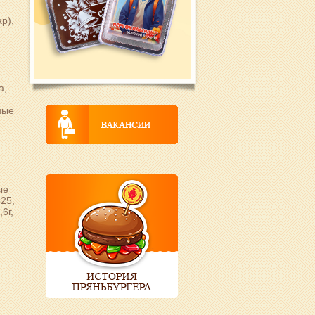
р),
а,
ные
,
ые
525,
6г,
?