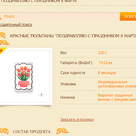
АСШИРЕННЫЙ ПОИСК
Вес
130 г.
Габариты (ВxШxГ)
7Х11см.
Срок годности
6 месяцев
Индивидуальная
Упаковка
целлофановая упако
Вареное сгущенное
Начинка
молоко с грецким оре
Заказать в розницу