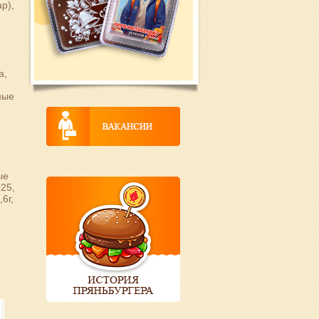
р),
а,
ные
,
ые
525,
6г,