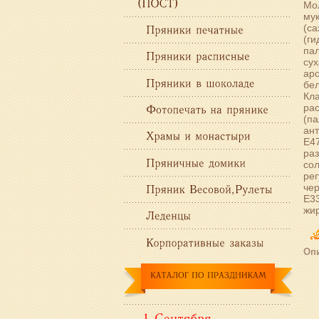
Мол
мук
(са
(г
пал
сух
аро
бел
Кл
ра
(па
ант
Е47
раз
сол
рег
чер
Е33
жир
Опи