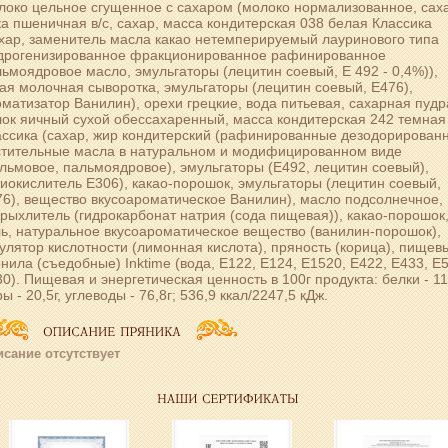
око цельное сгущенное с сахаром (молоко нормализованное, саха
а пшеничная в/с, сахар, масса кондитерская 038 белая Классика
хар, заменитель масла какао нетемперируемый лауринового типа
идрогенизированное фракционированное рафинированное
ьмоядровое масло, эмульгаторы (лецитин соевый, Е 492 - 0,4%)),
ая молочная сыворотка, эмульгаторы (лецитин соевый, Е476),
матизатор Ванилин), орехи грецкие, вода питьевая, сахарная пудр
ок яичный сухой обессахаренный, масса кондитерская 242 темная
ассика (сахар, жир кондитерский (рафинированные дезодорирован
стительные масла в натуральном и модифицированном виде
льмовое, пальмоядровое), эмульгаторы (Е492, лецитин соевый),
иокислитель Е306), какао-порошок, эмульгаторы (лецитин соевый,
6), вещество вкусоароматическое Ванилин), масло подсолнечное,
рыхлитель (гидрокарбонат натрия (сода пищевая)), какао-порошок
ь, натуральное вкусоароматическое вещество (ванилин-порошок),
улятор кислотности (лимонная кислота), пряность (корица), пищев
нила (съедобные) Inktime (вода, Е122, Е124, Е1520, Е422, Е433, Е
0). Пищевая и энергетическая ценность в 100г продукта: белки - 11,
ы - 20,5г, углеводы - 76,8г; 536,9 ккал/2247,5 кДж.
сание отсутствует