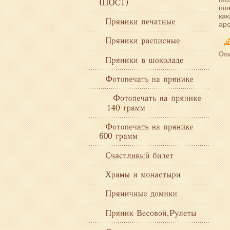
пше
как
ар
Опи