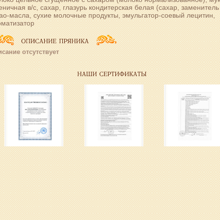
ничная в/с, сахар, глазурь кондитерская белая (сахар, заменитель
ао-масла, сухие молочные продукты, эмульгатор-соевый лецитин,
оматизатор
сание отсутствует