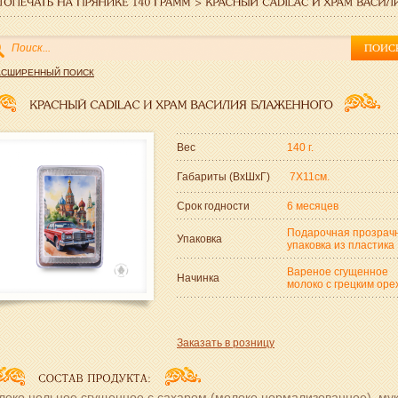
АСШИРЕННЫЙ ПОИСК
Вес
140 г.
Габариты (ВxШxГ)
7Х11см.
Срок годности
6 месяцев
Подарочная прозрач
Упаковка
упаковка из пластика
Вареное сгущенное
Начинка
молоко с грецким оре
Заказать в розницу
локо цельное сгущенное с сахаром (молоко нормализованное), му