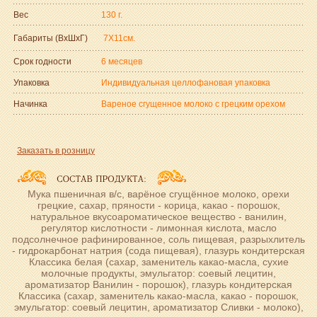
Вес
130 г.
Габариты (ВxШxГ)
7Х11см.
Срок годности
6 месяцев
Упаковка
Индивидуальная целлофановая упаковка
Начинка
Вареное сгущенное молоко с грецким орехом
Заказать в розницу
Мука пшеничная в/с, варёное сгущённое молоко, орехи
грецкие, сахар, пряности - корица, какао - порошок,
натуральное вкусоароматическое вещество - ванилин,
регулятор кислотности - лимонная кислота, масло
подсолнечное рафинированное, соль пищевая, разрыхлитель
- гидрокарбонат натрия (сода пищевая), глазурь кондитерская
Классика белая (сахар, заменитель какао-масла, сухие
молочные продукты, эмульгатор: соевый лецитин,
ароматизатор Ванилин - порошок), глазурь кондитерская
Классика (сахар, заменитель какао-масла, какао - порошок,
эмульгатор: соевый лецитин, ароматизатор Сливки - молоко),