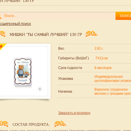
АСШИРЕННЫЙ ПОИСК
Вес
130 г.
Габариты (ВxШxГ)
7Х11см.
Срок годности
6 месяцев
Индивидуальная
Упаковка
целлофановая упако
Вареное сгущенное
Начинка
молоко с грецким оре
Заказать в розницу
око цельное сгущенное с сахаром (молоко нормализованное, саха