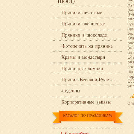
мук
(са
(г
пал
сух
аро
бел
Кл
ра
(па
ант
Е47
раз
сол
рег
чер
Е33
жир
Опи