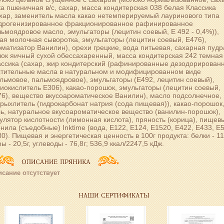
а пшеничная в/с, сахар, масса кондитерская 038 белая Классика
хар, заменитель масла какао нетемперируемый лауринового типа
идрогенизированное фракционированное рафинированное
ьмоядровое масло, эмульгаторы (лецитин соевый, Е 492 - 0,4%)),
ая молочная сыворотка, эмульгаторы (лецитин соевый, Е476),
матизатор Ванилин), орехи грецкие, вода питьевая, сахарная пудр
ок яичный сухой обессахаренный, масса кондитерская 242 темная
ассика (сахар, жир кондитерский (рафинированные дезодорирован
стительные масла в натуральном и модифицированном виде
льмовое, пальмоядровое), эмульгаторы (Е492, лецитин соевый),
иокислитель Е306), какао-порошок, эмульгаторы (лецитин соевый,
6), вещество вкусоароматическое Ванилин), масло подсолнечное,
рыхлитель (гидрокарбонат натрия (сода пищевая)), какао-порошок
ь, натуральное вкусоароматическое вещество (ванилин-порошок),
улятор кислотности (лимонная кислота), пряность (корица), пищев
нила (съедобные) Inktime (вода, Е122, Е124, Е1520, Е422, Е433, Е
0). Пищевая и энергетическая ценность в 100г продукта: белки - 11,
ы - 20,5г, углеводы - 76,8г; 536,9 ккал/2247,5 кДж.
сание отсутствует