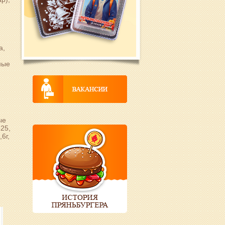
а,
ные
,
ые
525,
6г,