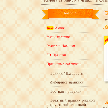
Р
Мол