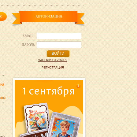
EMAIL:
ПАРОЛЬ:
ВОЙТИ
ЗАБЫЛИ ПАРОЛЬ?
РЕГИСТРАЦИЯ
вка
1
хом
р),