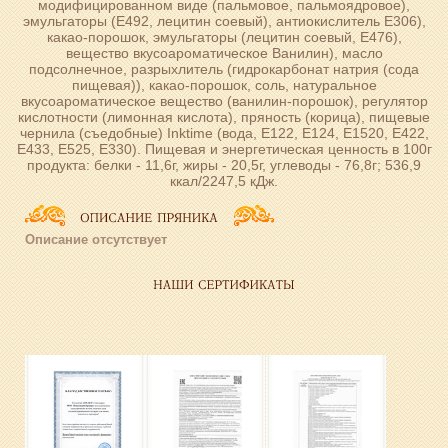
модифицированном виде (пальмовое, пальмоядровое),
эмульгаторы (Е492, лецитин соевый), антиокислитель Е306),
какао-порошок, эмульгаторы (лецитин соевый, Е476),
вещество вкусоароматическое Ванилин), масло
подсолнечное, разрыхлитель (гидрокарбонат натрия (сода
пищевая)), какао-порошок, соль, натуральное
вкусоароматическое вещество (ванилин-порошок), регулятор
кислотности (лимонная кислота), пряность (корица), пищевые
чернила (съедобные) Inktime (вода, Е122, Е124, Е1520, Е422,
Е433, Е525, Е330). Пищевая и энергетическая ценность в 100г
продукта: белки - 11,6г, жиры - 20,5г, углеводы - 76,8г; 536,9
ккал/2247,5 кДж.
Описание отсутствует