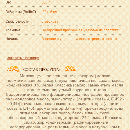
Вес
600 г.
Габариты (ВxШxГ)
22x16 см.
Срок годности
6 месяцев
Упаковка
Подарочная прозрачная упаковка из пластика
Начинка
Вареное сгущенное молоко с грецким орехом
Заказать в розницу
Молоко цельное сгущенное с сахаром (молоко
нормализованное, сахар), мука пшеничная в/с, сахар, масса
кондитерская 038 белая Классика (сахар, заменитель масла
какао нетемперируемый лауринового типа
(гидрогенизированное фракционированное рафинированное
пальмоядровое масло, эмульгаторы (лецитин соевый, Е 492 -
0,4%)), сухая молочная сыворотка, эмульгаторы (лецитин
соевый, Е476), ароматизатор Ванилин), орехи грецкие, вода
питьевая, сахарная пудра, белок яичный сухой
обессахаренный, масса кондитерская 242 темная Классика
(сахар, жир кондитерский (рафинированные
дезодорированные растительные масла в натуральном и