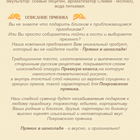
эмульгатор: соевый лецитин, ароматизатор Сливки - молоко),
вода питьевая.
Вы не знаете что подарить близким к приближающимся
праздникам?
Или Вы просто собираетесь пойти в гости и выбираете
презент?
Наша компания предлагает Вам уникальный продукт,
который вы не найдете нигде -
Пряник в шоколаде
!
Традиционное тесто, изготовленное и выпеченное по
старинным русским рецептам, покрывается слоем
шоколадной глазури
Премиум класса
,на которую
наносится тематический рисунок,
а внутрь толстый слой начинки из вареной сгущенки и
грецких орехов, такой характерный для
Покровского
пряника.
Наш сладкий сувенир будет незабываемым подарком к
любому празднику, торжеству, юбилею, корпоративу.
Ваши родные и близкие, друзья, партнеры по бизнесу
высоко оценят изысканный и неповторимый вкус
Покровского пряника.
Пряник в шоколаде
- и вкусно, и оригинально!