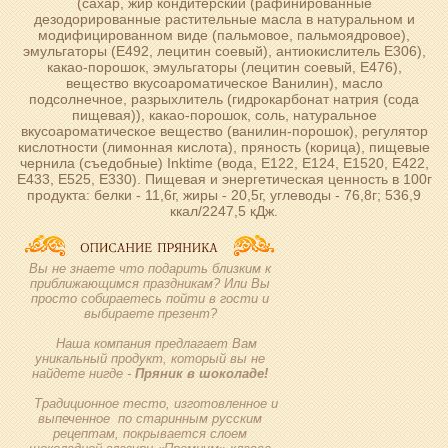
(сахар, жир кондитерский (рафинированные
дезодорированные растительные масла в натуральном и
модифицированном виде (пальмовое, пальмоядровое),
эмульгаторы (Е492, лецитин соевый), антиокислитель Е306),
какао-порошок, эмульгаторы (лецитин соевый, Е476),
вещество вкусоароматическое Ванилин), масло
подсолнечное, разрыхлитель (гидрокарбонат натрия (сода
пищевая)), какао-порошок, соль, натуральное
вкусоароматическое вещество (ванилин-порошок), регулятор
кислотности (лимонная кислота), пряность (корица), пищевые
чернила (съедобные) Inktime (вода, Е122, Е124, Е1520, Е422,
Е433, Е525, Е330). Пищевая и энергетическая ценность в 100г
продукта: белки - 11,6г, жиры - 20,5г, углеводы - 76,8г; 536,9
ккал/2247,5 кДж.
Вы не знаете что подарить близким к
приближающимся праздникам? Или Вы
просто собираетесь пойти в гости и
выбираете презент?
Наша компания предлагает Вам
уникальный продукт, который вы не
найдете нигде -
Пряник в шоколаде!
Традиционное тесто, изготовленное и
выпеченное по старинным русским
рецептам, покрывается слоем