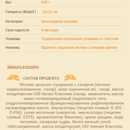
Вес
600 г.
Габариты (ВxШxГ)
22x16 см.
Категория
Шоколадные пряники
Срок годности
6 месяцев
Упаковка
Подарочная прозрачная упаковка из пластика
Начинка
Вареное сгущенное молоко с грецким орехом
Заказать в розницу
Молоко цельное сгущенное с сахаром (молоко
нормализованное, сахар), мука пшеничная в/с, сахар, масса
кондитерская 038 белая Классика (сахар, заменитель масла
какао нетемперируемый лауринового типа
(гидрогенизированное фракционированное рафинированное
пальмоядровое масло, эмульгаторы (лецитин соевый, Е 492 -
0,4%)), сухая молочная сыворотка, эмульгаторы (лецитин
соевый, Е476), ароматизатор Ванилин), орехи грецкие, вода
питьевая, сахарная пудра, белок яичный сухой
обессахаренный, масса кондитерская 242 темная Классика