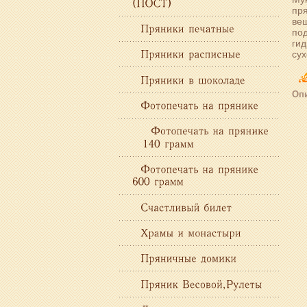
пря
вещ
по
гид
сух
Опи