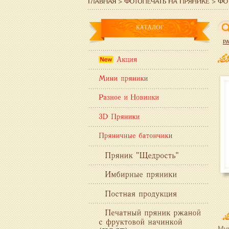
Р
Мук