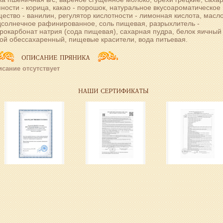
ности - корица, какао - порошок, натуральное вкусоароматическое
ество - ванилин, регулятор кислотности - лимонная кислота, масл
дсолнечное рафинированное, соль пищевая, разрыхлитель -
рокарбонат натрия (сода пищевая), сахарная пудра, белок яичный
ой обессахаренный, пищевые красители, вода питьевая.
сание отсутствует