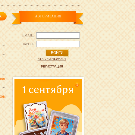
EMAIL:
ПАРОЛЬ:
ВОЙТИ
ЗАБЫЛИ ПАРОЛЬ?
РЕГИСТРАЦИЯ
ная
1
хом
,