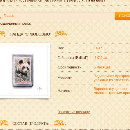
АСШИРЕННЫЙ ПОИСК
Вес
140 г.
Габариты (ВxШxГ)
7Х11см.
Срок годности
6 месяцев
Подарочная прозрач
Упаковка
упаковка из пластика
Вареное сгущенное
Начинка
молоко с грецким оре
Заказать в розницу
а пшеничная в/с, варёное сгущённое молоко, орехи грецкие, сахар