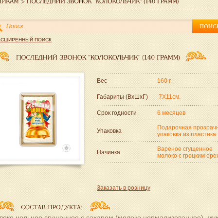
АСШИРЕННЫЙ ПОИСК
Вес
160 г.
Габариты (ВxШxГ)
7Х11см.
Срок годности
6 месяцев
Подарочная прозрач
Упаковка
упаковка из пластика
Вареное сгущенное
Начинка
молоко с грецким оре
Заказать в розницу
локо цельное сгущенное с сахаром (молоко нормализованное), му