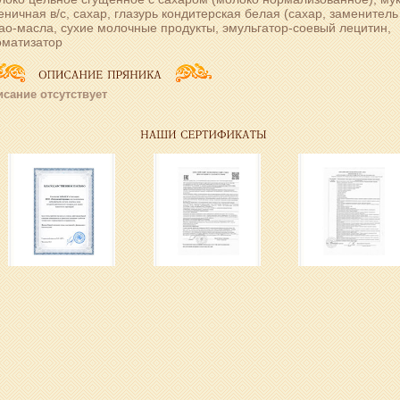
ничная в/с, сахар, глазурь кондитерская белая (сахар, заменитель
ао-масла, сухие молочные продукты, эмульгатор-соевый лецитин,
оматизатор
сание отсутствует