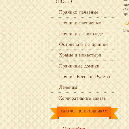
пше
как
ар
Опи