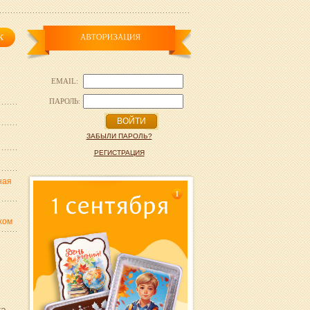
EMAIL:
ПАРОЛЬ:
ВОЙТИ
ЗАБЫЛИ ПАРОЛЬ?
РЕГИСТРАЦИЯ
ная
1
хом
ка