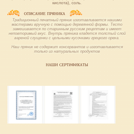
кислота), соль.
Традиционный печатный пряник изготавливается нашими
мастерами вручную с помощью деревянной формы. Тесто
замешивается по старинным русским рецептам и имеет
неповторимый вкус. Внутрь пряника кладется толстый слой
вареной сгущенки с цельными кусочками грецкого ореха.
Наш пряник не содержит консервантов и изготавливается
только из натуральных продуктов