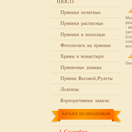
Мук
раз
- в
(ап
(са
сое
мо
Опи