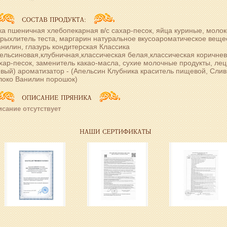
а пшеничная хлебопекарная в/с сахар-песок, яйца куриные, молок
рыхлитель теста, маргарин натуральное вкусоароматическое веще
анилин, глазурь кондитерская Классика
ельсиновая,клубничная,классическая белая,классическая коричнев
хар-песок, заменитель какао-масла, сухие молочные продукты, ле
вый) ароматизатор - (Апельсин Клубника краситель пищевой, Слив
локо Ванилин порошок)
сание отсутствует