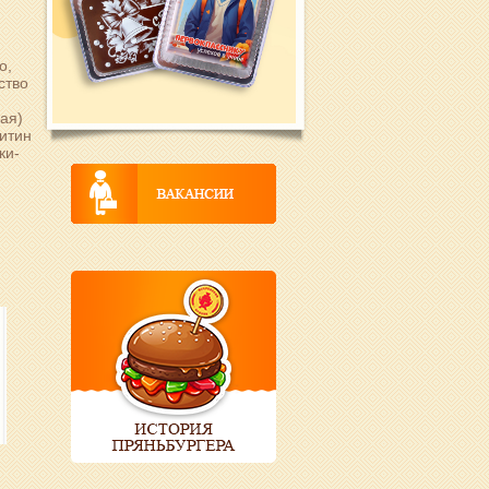
о,
ство
ая)
цитин
ки-