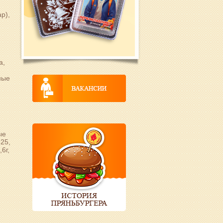
р),
а,
ные
,
ые
525,
6г,