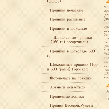
Мол
мук
(са
(г
пал
сух
аро
бел
Кл
ра
(па
ант
Е47
раз
сол
рег
чер
Е33
жир
В
Н