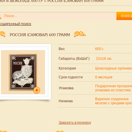
АСШИРЕННЫЙ ПОИСК
Вес
600 г.
Габариты (ВxШxГ)
22x16 см.
Категория
Шоколадные пряники
Срок годности
6 месяцев
Подарочная прозрач
Упаковка
упаковка из пластика
Вареное сгущенное
Начинка
молоко с грецким оре
Заказать в розницу