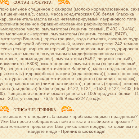
око цельное сгущенное с сахаром (молоко нормализованное, саха
а пшеничная в/с, сахар, масса кондитерская 038 белая Классика
хар, заменитель масла какао нетемперируемый лауринового типа
идрогенизированное фракционированное рафинированное
ьмоядровое масло, эмульгаторы (лецитин соевый, Е 492 - 0,4%)),
ая молочная сыворотка, эмульгаторы (лецитин соевый, Е476),
матизатор Ванилин), орехи грецкие, вода питьевая, сахарная пудр
ок яичный сухой обессахаренный, масса кондитерская 242 темная
ассика (сахар, жир кондитерский (рафинированные дезодорирован
стительные масла в натуральном и модифицированном виде
льмовое, пальмоядровое), эмульгаторы (Е492, лецитин соевый),
иокислитель Е306), какао-порошок, эмульгаторы (лецитин соевый,
6), вещество вкусоароматическое Ванилин), масло подсолнечное,
рыхлитель (гидрокарбонат натрия (сода пищевая)), какао-порошок
ь, натуральное вкусоароматическое вещество (ванилин-порошок),
улятор кислотности (лимонная кислота), пряность (корица), пищев
нила (съедобные) Inktime (вода, Е122, Е124, Е1520, Е422, Е433, Е
0). Пищевая и энергетическая ценность в 100г продукта: белки - 11,
ы - 20,5г, углеводы - 76,8г; 536,9 ккал/2247,5 кДж.
ы не знаете что подарить близким к приближающимся праздникам?
Или Вы просто собираетесь пойти в гости и выбираете презент?
аша компания предлагает Вам уникальный продукт, который вы не
найдете нигде -
Пряник в шоколаде
!