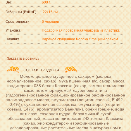
Вес
600 г.
Габариты (ВxШxГ)
22x16 см.
Срок годности
6 месяцев
Упаковка
Подарочная прозрачная упаковка из пластика
Начинка
Вареное сгущенное молоко с грецким орехом
Заказать в розницу
Молоко цельное сгущенное с сахаром (молоко
нормализованное, сахар), мука пшеничная в/с, сахар, масса
кондитерская 038 белая Классика (сахар, заменитель масла
какао нетемперируемый лауринового типа
(гидрогенизированное фракционированное рафинированное
пальмоядровое масло, эмульгаторы (лецитин соевый, Е 492 -
0,4%)), сухая молочная сыворотка, эмульгаторы (лецитин
соевый, Е476), ароматизатор Ванилин), орехи грецкие, вода
питьевая, сахарная пудра, белок яичный сухой
обессахаренный, масса кондитерская 242 темная Классика
(сахар, жир кондитерский (рафинированные
дезодорированные растительные масла в натуральном и