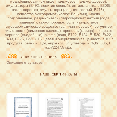
модифицированном виде (пальмовое, пальмоядровое),
эмульгаторы (Е492, лецитин соевый), антиокислитель Е306),
какао-порошок, эмульгаторы (лецитин соевый, Е476),
вещество вкусоароматическое Ванилин), масло
подсолнечное, разрыхлитель (гидрокарбонат натрия (сода
пищевая)), какао-порошок, соль, натуральное
вкусоароматическое вещество (ванилин-порошок), регулятор
кислотности (лимонная кислота), пряность (корица), пищевые
чернила (съедобные) Inktime (вода, Е122, Е124, Е1520, Е422,
Е433, Е525, Е330). Пищевая и энергетическая ценность в 100г
продукта: белки - 11,6г, жиры - 20,5г, углеводы - 76,8г; 536,9
ккал/2247,5 кДж.
Описание отсутствует