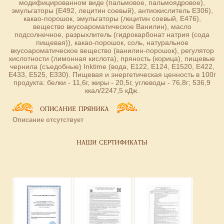
модифицированном виде (пальмовое, пальмоядровое),
эмульгаторы (Е492, лецитин соевый), антиокислитель Е306),
какао-порошок, эмульгаторы (лецитин соевый, Е476),
вещество вкусоароматическое Ванилин), масло
подсолнечное, разрыхлитель (гидрокарбонат натрия (сода
пищевая)), какао-порошок, соль, натуральное
вкусоароматическое вещество (ванилин-порошок), регулятор
кислотности (лимонная кислота), пряность (корица), пищевые
чернила (съедобные) Inktime (вода, Е122, Е124, Е1520, Е422,
Е433, Е525, Е330). Пищевая и энергетическая ценность в 100г
продукта: белки - 11,6г, жиры - 20,5г, углеводы - 76,8г; 536,9
ккал/2247,5 кДж.
Описание отсутствует