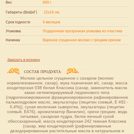
Вес
600 г.
Габариты (ВxШxГ)
22x16 см.
Срок годности
6 месяцев
Упаковка
Подарочная прозрачная упаковка из пластика
Начинка
Вареное сгущенное молоко с грецким орехом
Заказать в розницу
Молоко цельное сгущенное с сахаром (молоко
нормализованное, сахар), мука пшеничная в/с, сахар, масса
кондитерская 038 белая Классика (сахар, заменитель масла
какао нетемперируемый лауринового типа
(гидрогенизированное фракционированное рафинированное
пальмоядровое масло, эмульгаторы (лецитин соевый, Е 492 -
0,4%)), сухая молочная сыворотка, эмульгаторы (лецитин
соевый, Е476), ароматизатор Ванилин), орехи грецкие, вода
питьевая, сахарная пудра, белок яичный сухой
обессахаренный, масса кондитерская 242 темная Классика
(сахар, жир кондитерский (рафинированные
дезодорированные растительные масла в натуральном и