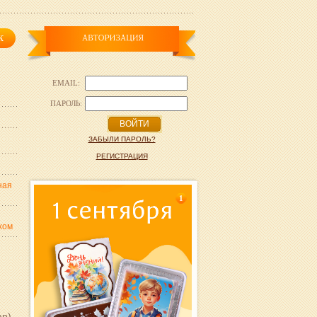
EMAIL:
ПАРОЛЬ:
ВОЙТИ
ЗАБЫЛИ ПАРОЛЬ?
РЕГИСТРАЦИЯ
ная
1
хом
р),