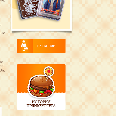
а,
ные
,
ые
525,
6г,