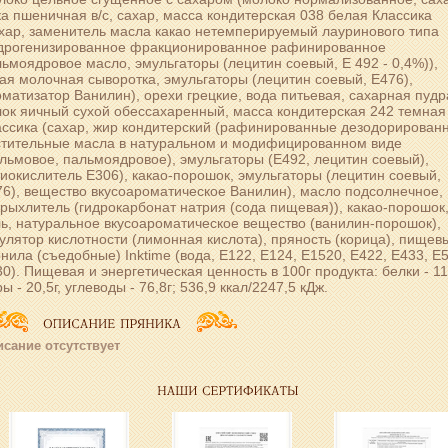
а пшеничная в/с, сахар, масса кондитерская 038 белая Классика
хар, заменитель масла какао нетемперируемый лауринового типа
идрогенизированное фракционированное рафинированное
ьмоядровое масло, эмульгаторы (лецитин соевый, Е 492 - 0,4%)),
ая молочная сыворотка, эмульгаторы (лецитин соевый, Е476),
матизатор Ванилин), орехи грецкие, вода питьевая, сахарная пудр
ок яичный сухой обессахаренный, масса кондитерская 242 темная
ассика (сахар, жир кондитерский (рафинированные дезодорирован
стительные масла в натуральном и модифицированном виде
льмовое, пальмоядровое), эмульгаторы (Е492, лецитин соевый),
иокислитель Е306), какао-порошок, эмульгаторы (лецитин соевый,
6), вещество вкусоароматическое Ванилин), масло подсолнечное,
рыхлитель (гидрокарбонат натрия (сода пищевая)), какао-порошок
ь, натуральное вкусоароматическое вещество (ванилин-порошок),
улятор кислотности (лимонная кислота), пряность (корица), пищев
нила (съедобные) Inktime (вода, Е122, Е124, Е1520, Е422, Е433, Е
0). Пищевая и энергетическая ценность в 100г продукта: белки - 11,
ы - 20,5г, углеводы - 76,8г; 536,9 ккал/2247,5 кДж.
сание отсутствует