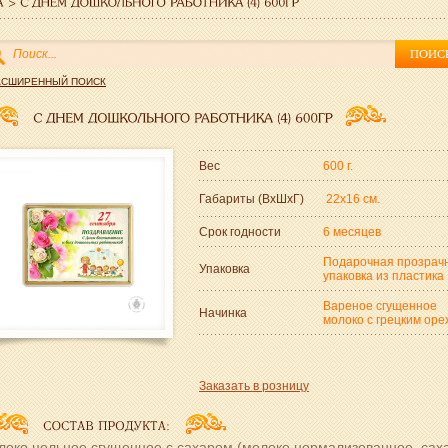
АСШИРЕННЫЙ ПОИСК
Вес
600 г.
Габариты (ВxШxГ)
22x16 см.
Срок годности
6 месяцев
Подарочная прозрач
Упаковка
упаковка из пластика
Вареное сгущенное
Начинка
молоко с грецким оре
Заказать в розницу
око цельное сгущенное с сахаром (молоко нормализованное, саха