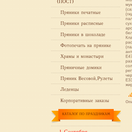
мук
(са
(г
пал
сух
аро
бел
Кл
ра
(па
ант
Е47
раз
сол
рег
чер
Е33
жир
Опи