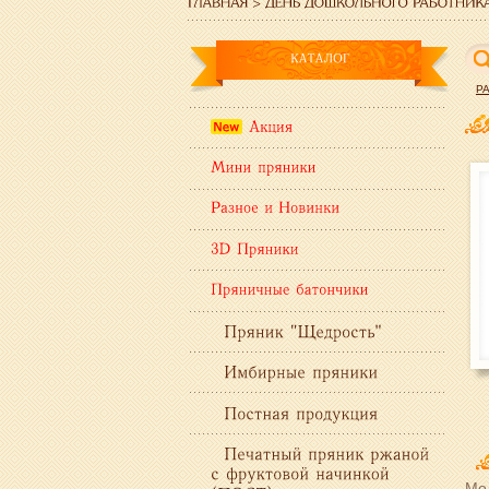
Р
Мол