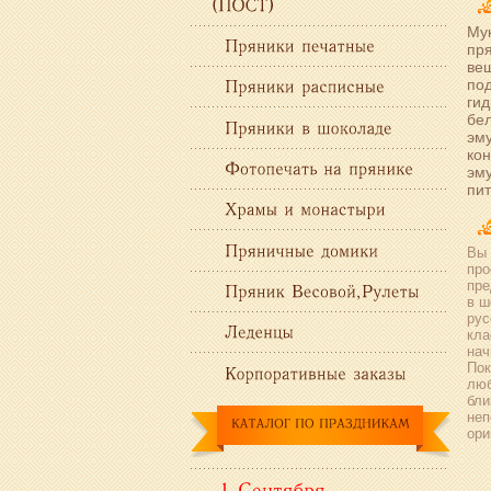
Мук
пря
вещ
по
гид
бел
эму
кон
эму
пит
Вы 
про
пре
в ш
рус
кла
нач
Пок
люб
бли
неп
ори