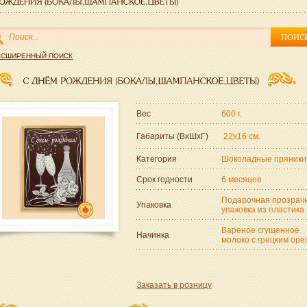
АСШИРЕННЫЙ ПОИСК
Вес
600 г.
Габариты (ВxШxГ)
22x16 см.
Категория
Шоколадные пряники
Срок годности
6 месяцев
Подарочная прозрач
Упаковка
упаковка из пластика
Вареное сгущенное
Начинка
молоко с грецким оре
Заказать в розницу