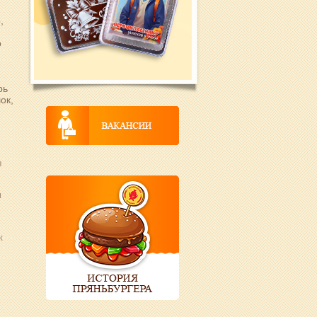
,
о
рь
ок,
ы
м
к