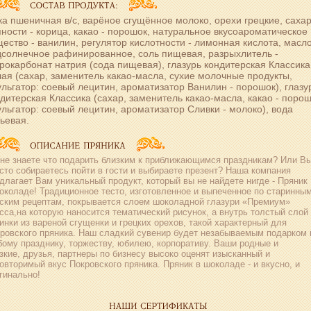
а пшеничная в/с, варёное сгущённое молоко, орехи грецкие, сахар
ности - корица, какао - порошок, натуральное вкусоароматическое
ество - ванилин, регулятор кислотности - лимонная кислота, масл
дсолнечное рафинированное, соль пищевая, разрыхлитель -
рокарбонат натрия (сода пищевая), глазурь кондитерская Классика
ая (сахар, заменитель какао-масла, сухие молочные продукты,
льгатор: соевый лецитин, ароматизатор Ванилин - порошок), глазу
дитерская Классика (сахар, заменитель какао-масла, какао - порош
льгатор: соевый лецитин, ароматизатор Сливки - молоко), вода
ьевая.
не знаете что подарить близким к приближающимся праздникам? Или В
сто собираетесь пойти в гости и выбираете презент? Наша компания
длагает Вам уникальный продукт, который вы не найдете нигде - Пряник
околаде! Традиционное тесто, изготовленное и выпеченное по старинны
ским рецептам, покрывается слоем шоколадной глазури «Премиум»
сса,на которую наносится тематический рисунок, а внутрь толстый слой
инки из вареной сгущенки и грецких орехов, такой характерный для
ровского пряника. Наш сладкий сувенир будет незабываемым подарком 
ому празднику, торжеству, юбилею, корпоративу. Ваши родные и
зкие, друзья, партнеры по бизнесу высоко оценят изысканный и
овторимый вкус Покровского пряника. Пряник в шоколаде - и вкусно, и
гинально!