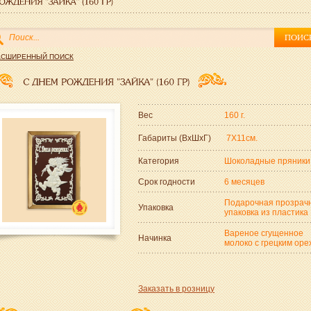
АСШИРЕННЫЙ ПОИСК
Вес
160 г.
Габариты (ВxШxГ)
7Х11см.
Категория
Шоколадные пряники
Срок годности
6 месяцев
Подарочная прозрач
Упаковка
упаковка из пластика
Вареное сгущенное
Начинка
молоко с грецким оре
Заказать в розницу