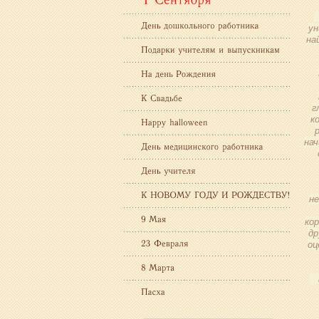
ун
на
г
к
нач
н
ко
др
оц