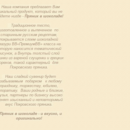
Наша компания предлагает Вам
икальный продукт, который вы не
йдете нигде -
Пряник в шоколаде!
Традиционное тесто,
изготовленное и выпеченное по
старинным русским рецептам,
покрывается слоем шоколадной
лазури ВВ«ПремиумВВ» класса на
оторую наносится тематический
рисунок, а Внутрь толстый слой
инки из вареной сгущенки и грецких
орехов, такой характерный для
Покровского пряника.
Наш сладкий сувенир будет
езабываемым подарком к любому
празднику, торжеству, юбилею,
рпоративу. Ваши родные и близкие,
узья, партнеры по бизнесу высоко
енят изысканный и неповторимый
вкус Покровского пряника.
Пряник в шоколаде - и вкусно, и
оригинально!