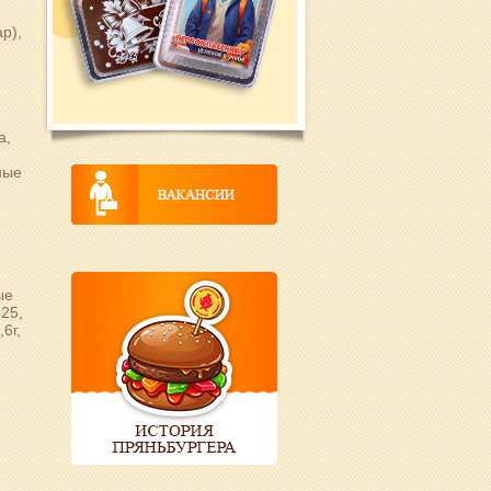
р),
а,
ные
,
ые
525,
6г,