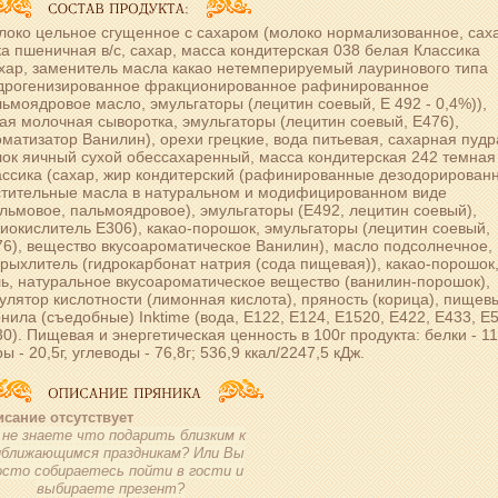
око цельное сгущенное с сахаром (молоко нормализованное, саха
а пшеничная в/с, сахар, масса кондитерская 038 белая Классика
хар, заменитель масла какао нетемперируемый лауринового типа
идрогенизированное фракционированное рафинированное
ьмоядровое масло, эмульгаторы (лецитин соевый, Е 492 - 0,4%)),
ая молочная сыворотка, эмульгаторы (лецитин соевый, Е476),
матизатор Ванилин), орехи грецкие, вода питьевая, сахарная пудр
ок яичный сухой обессахаренный, масса кондитерская 242 темная
ассика (сахар, жир кондитерский (рафинированные дезодорирован
стительные масла в натуральном и модифицированном виде
льмовое, пальмоядровое), эмульгаторы (Е492, лецитин соевый),
иокислитель Е306), какао-порошок, эмульгаторы (лецитин соевый,
6), вещество вкусоароматическое Ванилин), масло подсолнечное,
рыхлитель (гидрокарбонат натрия (сода пищевая)), какао-порошок
ь, натуральное вкусоароматическое вещество (ванилин-порошок),
улятор кислотности (лимонная кислота), пряность (корица), пищев
нила (съедобные) Inktime (вода, Е122, Е124, Е1520, Е422, Е433, Е
0). Пищевая и энергетическая ценность в 100г продукта: белки - 11,
ы - 20,5г, углеводы - 76,8г; 536,9 ккал/2247,5 кДж.
сание отсутствует
не знаете что подарить близким к
иближающимся праздникам? Или Вы
осто собираетесь пойти в гости и
выбираете презент?