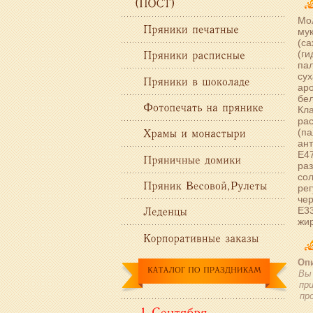
Мол
мук
(са
(г
пал
сух
аро
бел
Кл
ра
(па
ант
Е47
раз
сол
рег
чер
Е33
жир
Опи
Вы 
пр
пр