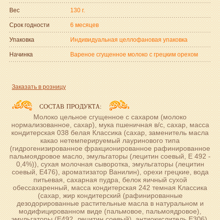
Вес
130 г.
Срок годности
6 месяцев
Упаковка
Индивидуальная целлофановая упаковка
Начинка
Вареное сгущенное молоко с грецким орехом
Заказать в розницу
Молоко цельное сгущенное с сахаром (молоко
нормализованное, сахар), мука пшеничная в/с, сахар, масса
кондитерская 038 белая Классика (сахар, заменитель масла
какао нетемперируемый лауринового типа
(гидрогенизированное фракционированное рафинированное
пальмоядровое масло, эмульгаторы (лецитин соевый, Е 492 -
0,4%)), сухая молочная сыворотка, эмульгаторы (лецитин
соевый, Е476), ароматизатор Ванилин), орехи грецкие, вода
питьевая, сахарная пудра, белок яичный сухой
обессахаренный, масса кондитерская 242 темная Классика
(сахар, жир кондитерский (рафинированные
дезодорированные растительные масла в натуральном и
модифицированном виде (пальмовое, пальмоядровое),
эмульгаторы (Е492, лецитин соевый), антиокислитель Е306),