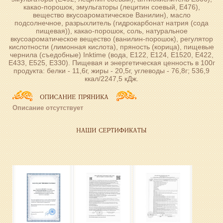
какао-порошок, эмульгаторы (лецитин соевый, Е476),
вещество вкусоароматическое Ванилин), масло
подсолнечное, разрыхлитель (гидрокарбонат натрия (сода
пищевая)), какао-порошок, соль, натуральное
вкусоароматическое вещество (ванилин-порошок), регулятор
кислотности (лимонная кислота), пряность (корица), пищевые
чернила (съедобные) Inktime (вода, Е122, Е124, Е1520, Е422,
Е433, Е525, Е330). Пищевая и энергетическая ценность в 100г
продукта: белки - 11,6г, жиры - 20,5г, углеводы - 76,8г; 536,9
ккал/2247,5 кДж.
Описание отсутствует