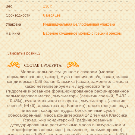
Вес
130 г.
Срок годности
6 месяцев
Упаковка
Индивидуальная целлофановая упаковка
Начинка
Вареное сгущенное молоко с грецким орехом
Заказать в розницу
Молоко цельное сгущенное с сахаром (молоко
нормализованное, сахар), мука пшеничная в/с, сахар, масса
кондитерская 038 белая Классика (сахар, заменитель масла
какао нетемперируемый лауринового типа
(гидрогенизированное фракционированное рафинированное
пальмоядровое масло, эмульгаторы (лецитин соевый, Е 492 -
0,4%)), сухая молочная сыворотка, эмульгаторы (лецитин
соевый, Е476), ароматизатор Ванилин), орехи грецкие, вода
питьевая, сахарная пудра, белок яичный сухой
обессахаренный, масса кондитерская 242 темная Классика
(сахар, жир кондитерский (рафинированные
дезодорированные растительные масла в натуральном и
модифицированном виде (пальмовое, пальмоядровое),
эмульгаторы (Е492, лецитин соевый), антиокислитель Е306),