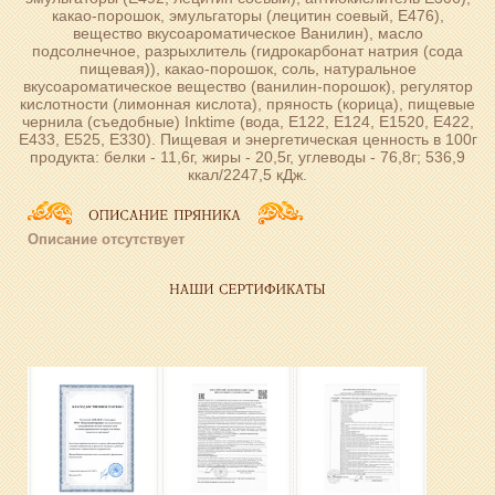
какао-порошок, эмульгаторы (лецитин соевый, Е476),
вещество вкусоароматическое Ванилин), масло
подсолнечное, разрыхлитель (гидрокарбонат натрия (сода
пищевая)), какао-порошок, соль, натуральное
вкусоароматическое вещество (ванилин-порошок), регулятор
кислотности (лимонная кислота), пряность (корица), пищевые
чернила (съедобные) Inktime (вода, Е122, Е124, Е1520, Е422,
Е433, Е525, Е330). Пищевая и энергетическая ценность в 100г
продукта: белки - 11,6г, жиры - 20,5г, углеводы - 76,8г; 536,9
ккал/2247,5 кДж.
Описание отсутствует