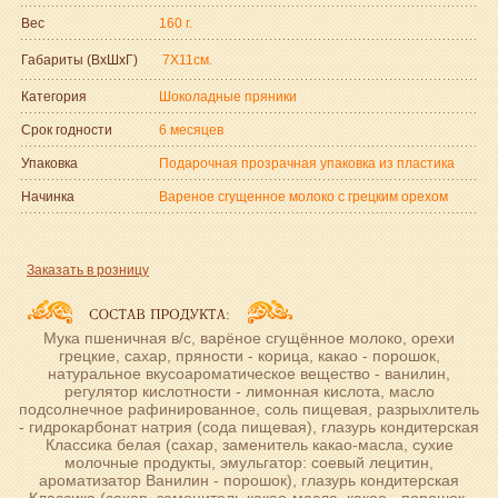
Вес
160 г.
Габариты (ВxШxГ)
7Х11см.
Категория
Шоколадные пряники
Срок годности
6 месяцев
Упаковка
Подарочная прозрачная упаковка из пластика
Начинка
Вареное сгущенное молоко с грецким орехом
Заказать в розницу
Мука пшеничная в/с, варёное сгущённое молоко, орехи
грецкие, сахар, пряности - корица, какао - порошок,
натуральное вкусоароматическое вещество - ванилин,
регулятор кислотности - лимонная кислота, масло
подсолнечное рафинированное, соль пищевая, разрыхлитель
- гидрокарбонат натрия (сода пищевая), глазурь кондитерская
Классика белая (сахар, заменитель какао-масла, сухие
молочные продукты, эмульгатор: соевый лецитин,
ароматизатор Ванилин - порошок), глазурь кондитерская
Классика (сахар, заменитель какао-масла, какао - порошок,