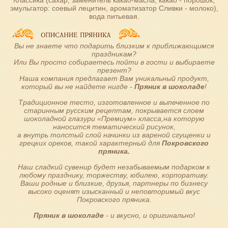
эмульгатор: соевый лецитин, ароматизатор Сливки - молоко),
вода питьевая.
Вы не знаете что подарить близким к приближающимся
праздникам?
Или Вы просто собираетесь пойти в гости и выбираете
презент?
Наша компания предлагает Вам уникальный продукт,
который вы не найдете нигде -
Пряник в шоколаде
!
Традиционное тесто, изготовленное и выпеченное по
старинным русским рецептам, покрывается слоем
шоколадной глазури «Премиум» класса,на которую
наносится тематический рисунок,
а внутрь толстый слой начинки из вареной сгущенки и
грецких орехов, такой характерный для
Покровского
пряника.
Наш сладкий сувенир будет незабываемым подарком к
любому празднику, торжеству, юбилею, корпоративу.
Ваши родные и близкие, друзья, партнеры по бизнесу
высоко оценят изысканный и неповторимый вкус
Покровского пряника.
Пряник в шоколаде
- и вкусно, и оригинально!