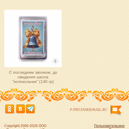
С последним звонком, до
свидания школа
"колокольчик" (140 гр)
P.PRYANIK@MAIL.RU
Copyright 2000-2026 ООО
Пользовательское