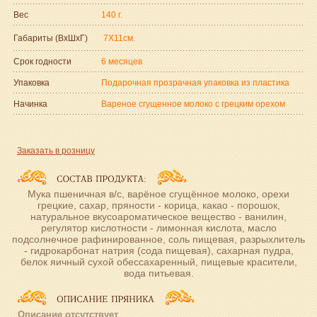
Вес
140 г.
Габариты (ВxШxГ)
7Х11см.
Срок годности
6 месяцев
Упаковка
Подарочная прозрачная упаковка из пластика
Начинка
Вареное сгущенное молоко с грецким орехом
Заказать в розницу
Мука пшеничная в/с, варёное сгущённое молоко, орехи
грецкие, сахар, пряности - корица, какао - порошок,
натуральное вкусоароматическое вещество - ванилин,
регулятор кислотности - лимонная кислота, масло
подсолнечное рафинированное, соль пищевая, разрыхлитель
- гидрокарбонат натрия (сода пищевая), сахарная пудра,
белок яичный сухой обессахаренный, пищевые красители,
вода питьевая.
Описание отсутствует