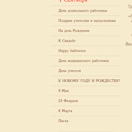
Т
«
Ва