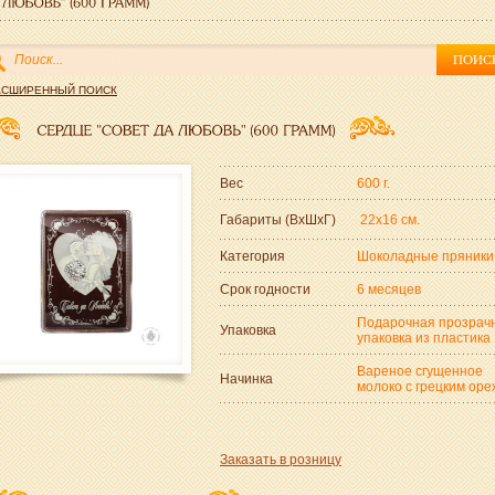
АСШИРЕННЫЙ ПОИСК
Вес
600 г.
Габариты (ВxШxГ)
22x16 см.
Категория
Шоколадные пряники
Срок годности
6 месяцев
Подарочная прозрач
Упаковка
упаковка из пластика
Вареное сгущенное
Начинка
молоко с грецким оре
Заказать в розницу