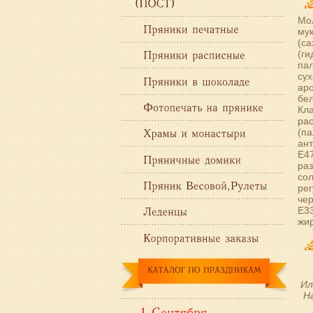
Мол
мук
(са
(г
пал
сух
аро
бел
Кл
ра
(па
ант
Е47
раз
сол
рег
чер
Е33
жир
Ил
Н