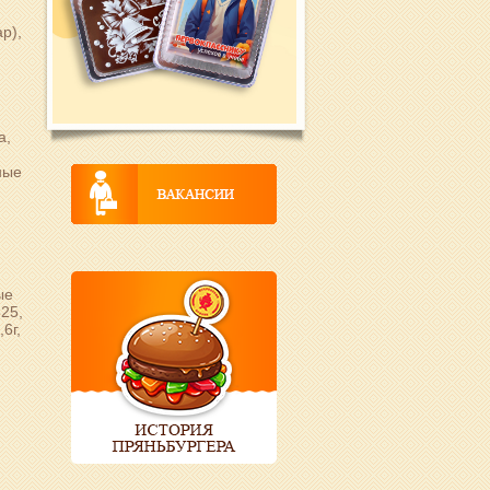
р),
а,
ные
,
ые
525,
6г,
?