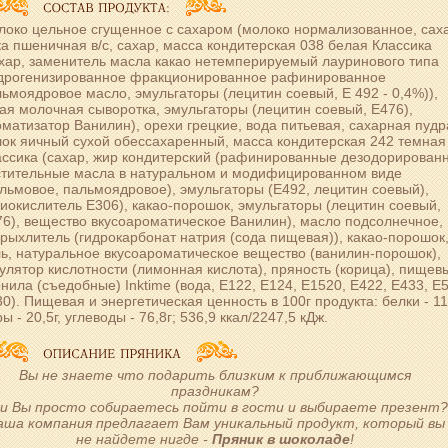
око цельное сгущенное с сахаром (молоко нормализованное, саха
а пшеничная в/с, сахар, масса кондитерская 038 белая Классика
хар, заменитель масла какао нетемперируемый лауринового типа
идрогенизированное фракционированное рафинированное
ьмоядровое масло, эмульгаторы (лецитин соевый, Е 492 - 0,4%)),
ая молочная сыворотка, эмульгаторы (лецитин соевый, Е476),
матизатор Ванилин), орехи грецкие, вода питьевая, сахарная пудр
ок яичный сухой обессахаренный, масса кондитерская 242 темная
ассика (сахар, жир кондитерский (рафинированные дезодорирован
стительные масла в натуральном и модифицированном виде
льмовое, пальмоядровое), эмульгаторы (Е492, лецитин соевый),
иокислитель Е306), какао-порошок, эмульгаторы (лецитин соевый,
6), вещество вкусоароматическое Ванилин), масло подсолнечное,
рыхлитель (гидрокарбонат натрия (сода пищевая)), какао-порошок
ь, натуральное вкусоароматическое вещество (ванилин-порошок),
улятор кислотности (лимонная кислота), пряность (корица), пищев
нила (съедобные) Inktime (вода, Е122, Е124, Е1520, Е422, Е433, Е
0). Пищевая и энергетическая ценность в 100г продукта: белки - 11,
ы - 20,5г, углеводы - 76,8г; 536,9 ккал/2247,5 кДж.
Вы не знаете что подарить близким к приближающимся
праздникам?
и Вы просто собираетесь пойти в гости и выбираете презент
аша компания предлагает Вам уникальный продукт, который вы
не найдете нигде -
Пряник в шоколаде
!