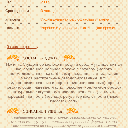
Вес
200 г.
Срок годности
3 месяца
Упаковка
Индивидуальная целлофановая упаковка
Начинка
Вареное сгущенное молоко с грецким орехом
Заказать в розницу
Начинка Сгущенное молоко и грецкий орех: Мука пшеничная
в/с, сгущенное цельное молоко с сахаром (молоко
нормализованное, сахар), сахар, вода пит-вая, маргарин
(масла растительные дезодорированные (в т.ч.
гидрогенизированные и переэтерифицированные), орехи
грецкие, сода пищевая, масло подсолнечное, какао-порошок,
натуральное вкусоароматическое вещество (ванилин-
порошок), пряность (корица), регулятор кислотности (лимон.
кислота), соль.
Традиционный печатный пряник изготавливается нашими
мастерами вручную с помощью деревянной формы. Тесто
замешивается по старинным русским рецептам и имеет