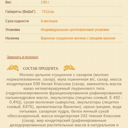
Вес
130 г.
Габариты (ВxШxГ)
7Х11см.
Срок годности
6 месяцев
Упаковка
Индивидуальная целлофановая упаковка
Начинка
Вареное сгущенное молоко с грецким орехом
Заказать в розницу
Молоко цельное сгущенное с сахаром (молоко
нормализованное, сахар), мука пшеничная в/с, сахар, масса
кондитерская 038 белая Классика (сахар, заменитель масла
какао нетемперируемый лауринового типа
(гидрогенизированное фракционированное рафинированное
пальмоядровое масло, эмульгаторы (лецитин соевый, Е 492 -
0,4%)), сухая молочная сыворотка, эмульгаторы (лецитин
соевый, Е476), ароматизатор Ванилин), орехи грецкие, вода
питьевая, сахарная пудра, белок яичный сухой
обессахаренный, масса кондитерская 242 темная Классика
(сахар, жир кондитерский (рафинированные
дезодорированные растительные масла в натуральном и