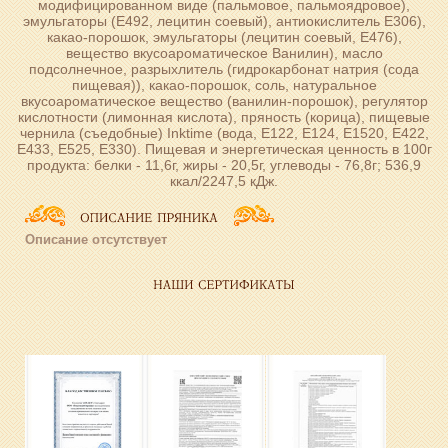
модифицированном виде (пальмовое, пальмоядровое),
эмульгаторы (Е492, лецитин соевый), антиокислитель Е306),
какао-порошок, эмульгаторы (лецитин соевый, Е476),
вещество вкусоароматическое Ванилин), масло
подсолнечное, разрыхлитель (гидрокарбонат натрия (сода
пищевая)), какао-порошок, соль, натуральное
вкусоароматическое вещество (ванилин-порошок), регулятор
кислотности (лимонная кислота), пряность (корица), пищевые
чернила (съедобные) Inktime (вода, Е122, Е124, Е1520, Е422,
Е433, Е525, Е330). Пищевая и энергетическая ценность в 100г
продукта: белки - 11,6г, жиры - 20,5г, углеводы - 76,8г; 536,9
ккал/2247,5 кДж.
Описание отсутствует