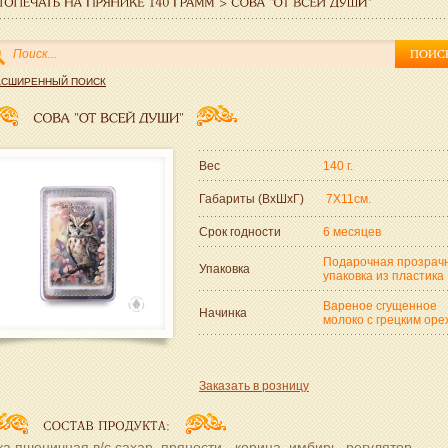
АСШИРЕННЫЙ ПОИСК
Вес
140 г.
Габариты (ВxШxГ)
7Х11см.
Срок годности
6 месяцев
Подарочная прозрач
Упаковка
упаковка из пластика
Вареное сгущенное
Начинка
молоко с грецким оре
Заказать в розницу
а пшеничная в/с,сахар, пряности - корица, имбирь, регулятор