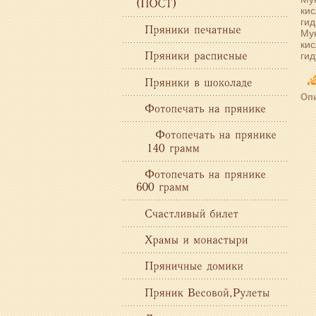
кис
гид
Мук
кис
гид
Опи