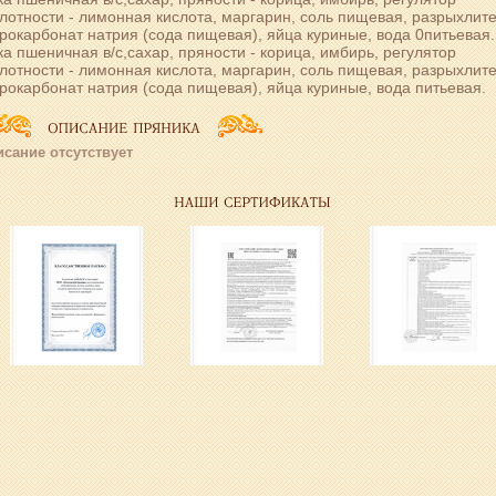
лотности - лимонная кислота, маргарин, соль пищевая, разрыхлите
рокарбонат натрия (сода пищевая), яйца куриные, вода 0питьевая.
а пшеничная в/с,сахар, пряности - корица, имбирь, регулятор
лотности - лимонная кислота, маргарин, соль пищевая, разрыхлите
рокарбонат натрия (сода пищевая), яйца куриные, вода питьевая.
сание отсутствует