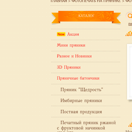
Р
Мук