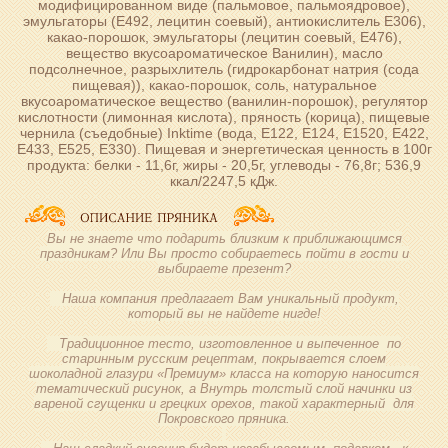
модифицированном виде (пальмовое, пальмоядровое),
эмульгаторы (Е492, лецитин соевый), антиокислитель Е306),
какао-порошок, эмульгаторы (лецитин соевый, Е476),
вещество вкусоароматическое Ванилин), масло
подсолнечное, разрыхлитель (гидрокарбонат натрия (сода
пищевая)), какао-порошок, соль, натуральное
вкусоароматическое вещество (ванилин-порошок), регулятор
кислотности (лимонная кислота), пряность (корица), пищевые
чернила (съедобные) Inktime (вода, Е122, Е124, Е1520, Е422,
Е433, Е525, Е330). Пищевая и энергетическая ценность в 100г
продукта: белки - 11,6г, жиры - 20,5г, углеводы - 76,8г; 536,9
ккал/2247,5 кДж.
Вы не знаете что подарить близким к приближающимся
праздникам? Или Вы просто собираетесь пойти в гости и
выбираете презент?
Наша компания предлагает Вам уникальный продукт,
который вы не найдете нигде!
Традиционное тесто, изготовленное и выпеченное по
старинным русским рецептам, покрывается слоем
шоколадной глазури «Премиум» класса на которую наносится
тематический рисунок, а Внутрь толстый слой начинки из
вареной сгущенки и грецких орехов, такой характерный для
Покровского пряника.