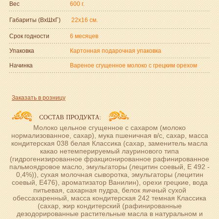
Вес
600 г.
Габариты (ВxШxГ)
22x16 см.
Срок годности
6 месяцев
Упаковка
Картонная подарочная упаковка
Начинка
Вареное сгущенное молоко с грецким орехом
Заказать в розницу
Молоко цельное сгущенное с сахаром (молоко
нормализованное, сахар), мука пшеничная в/с, сахар, масса
кондитерская 038 белая Классика (сахар, заменитель масла
какао нетемперируемый лауринового типа
(гидрогенизированное фракционированное рафинированное
пальмоядровое масло, эмульгаторы (лецитин соевый, Е 492 -
0,4%)), сухая молочная сыворотка, эмульгаторы (лецитин
соевый, Е476), ароматизатор Ванилин), орехи грецкие, вода
питьевая, сахарная пудра, белок яичный сухой
обессахаренный, масса кондитерская 242 темная Классика
(сахар, жир кондитерский (рафинированные
дезодорированные растительные масла в натуральном и