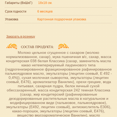
Габариты (ВxШxГ)
18x18 см.
Срок годности
6 месяцев
Упаковка
Картонная подарочная упаковка
Заказать в розницу
Молоко цельное сгущенное с сахаром (молоко
нормализованное, сахар), мука пшеничная в/с, сахар, масса
кондитерская 038 белая Классика (сахар, заменитель масла
какао нетемперируемый лауринового типа
(гидрогенизированное фракционированное рафинированное
пальмоядровое масло, эмульгаторы (лецитин соевый, Е 492 -
0,4%)), сухая молочная сыворотка, эмульгаторы (лецитин
соевый, Е476), ароматизатор Ванилин), орехи грецкие, вода
питьевая, сахарная пудра, белок яичный сухой
обессахаренный, масса кондитерская 242 темная Классика
(сахар, жир кондитерский (рафинированные
дезодорированные растительные масла в натуральном и
модифицированном виде (пальмовое, пальмоядровое),
эмульгаторы (Е492, лецитин соевый), антиокислитель Е306),
какао-порошок, эмульгаторы (лецитин соевый, Е476),
вещество вкусоароматическое Ванилин), масло