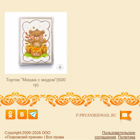
Тортик "Мишка с медом"(600
гр)
P.PRYANIK@MAIL.RU
Copyright 2000-2026 ООО
Пользовательское
«Покровский пряник» | Все права
соглашение
Политика