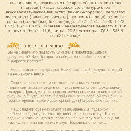
подсолнечное, разрыхлитель (гидрокарбонат натрия (сода
пищевая)), какао-порошок, соль, натуральное
вкусоароматическое вещество (ванилин-порошок), регулятор
кислотности (лимонная кислота), пряность (корица), пищевые
чернила (съедобные) Inktime (вода, Е122, Е124, Е1520, Е422,
Е433, Е525, Е330). Пищевая и энергетическая ценность в 100г
продукта: белки - 11,6г, жиры - 20,5г, углеводы - 76,8г; 536,9
ккал/2247,5 кДж.
Вы не знаете что подарить близким к приближающимся
праздникам? Или Вы просто собираетесь пойти в гости и
выбираете презент?
Наша компания предлагает Вам уникальный продукт, который
вы не найдете нигде!
Традиционное тесто, изготовленное и выпеченное по
старинным русским рецептам, покрывается слоем шоколадной
глазури «Премиум» класса на которую наносится тематический
рисунок, а Внутрь толстый слой начинки из вареной сгущенки и
грецких орехов, такой характерный для Покровского пряника.
Наш сладкий сувенир будет незабываемым подарком к
любому празднику, торжеству, юбилею, корпоративу. Ваши
родные и близкие, друзья, партнеры по бизнесу высоко оценят
изысканный и неповторимый вкус Покровского пряника.