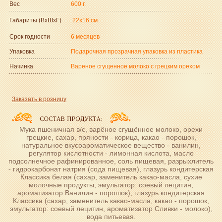
Вес
600 г.
Габариты (ВxШxГ)
22x16 см.
Срок годности
6 месяцев
Упаковка
Подарочная прозрачная упаковка из пластика
Начинка
Вареное сгущенное молоко с грецким орехом
Заказать в розницу
Мука пшеничная в/с, варёное сгущённое молоко, орехи
грецкие, сахар, пряности - корица, какао - порошок,
натуральное вкусоароматическое вещество - ванилин,
регулятор кислотности - лимонная кислота, масло
подсолнечное рафинированное, соль пищевая, разрыхлитель
- гидрокарбонат натрия (сода пищевая), глазурь кондитерская
Классика белая (сахар, заменитель какао-масла, сухие
молочные продукты, эмульгатор: соевый лецитин,
ароматизатор Ванилин - порошок), глазурь кондитерская
Классика (сахар, заменитель какао-масла, какао - порошок,
эмульгатор: соевый лецитин, ароматизатор Сливки - молоко),
вода питьевая.