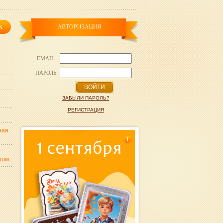
EMAIL:
ПАРОЛЬ:
ВОЙТИ
ЗАБЫЛИ ПАРОЛЬ?
РЕГИСТРАЦИЯ
ная
1
хом
,