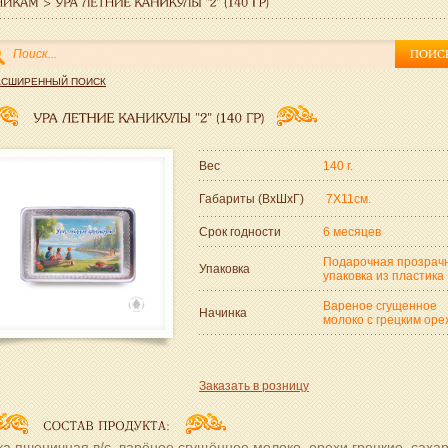
АСШИРЕННЫЙ ПОИСК
Вес
140 г.
Габариты (ВxШxГ)
7Х11см.
Срок годности
6 месяцев
Подарочная прозрач
Упаковка
упаковка из пластика
Вареное сгущенное
Начинка
молоко с грецким оре
Заказать в розницу
а пшеничная в/с, варёное сгущённое молоко, орехи грецкие, сахар