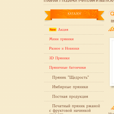
Р
Мук