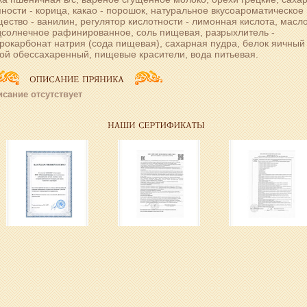
ности - корица, какао - порошок, натуральное вкусоароматическое
ество - ванилин, регулятор кислотности - лимонная кислота, масл
дсолнечное рафинированное, соль пищевая, разрыхлитель -
рокарбонат натрия (сода пищевая), сахарная пудра, белок яичный
ой обессахаренный, пищевые красители, вода питьевая.
сание отсутствует