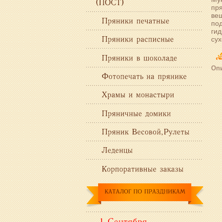
пря
вещ
по
гид
сух
Опи