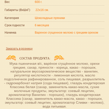
Вес
600 г.
Габариты (ВxШxГ)
22x16 см.
Категория
Шоколадные пряники
Срок годности
6 месяцев
Начинка
Вареное сгущенное молоко с грецким орехом
Заказать в розницу
Мука пшеничная в/с, варёное сгущённое молоко, орехи
грецкие, сахар, пряности - корица, какао - порошок,
натуральное вкусоароматическое вещество - ванилин,
регулятор кислотности - лимонная кислота, масло
подсолнечное рафинированное, соль пищевая, разрыхлитель
- гидрокарбонат натрия (сода пищевая), глазурь кондитерская
Классика белая (сахар, заменитель какао-масла, сухие
молочные продукты, эмульгатор: соевый лецитин,
ароматизатор Ванилин - порошок), глазурь кондитерская
Классика (сахар, заменитель какао-масла, какао - порошок,
эмульгатор: соевый лецитин, ароматизатор Сливки - молоко),
вода питьевая.